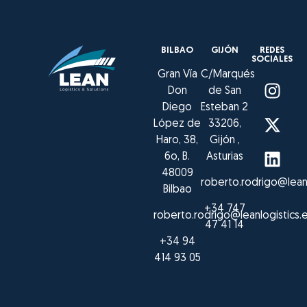
BILBAO
GIJÓN
REDES
SOCIALES
Gran Vía
C/Marqués
Don
de San
Diego
Esteban 2
López de
33206,
Haro, 38,
Gijón ,
6o, B.
Asturias
48009
roberto.rodrigo@leanl
Bilbao
+34 747
roberto.rodrigo@leanlogistics.
47 41 14
+34 94
414 93 05