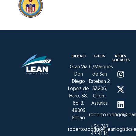
BILBAO
GIJÓN
REDES
SOCIALES
Gran Vía
C/Marqués
Don
de San
Diego
Esteban 2
López de
33206,
Haro, 38,
Gijón ,
6o, B.
Asturias
48009
roberto.rodrigo@leanl
Bilbao
+34 747
roberto.rodrigo@leanlogistics.
47 41 14