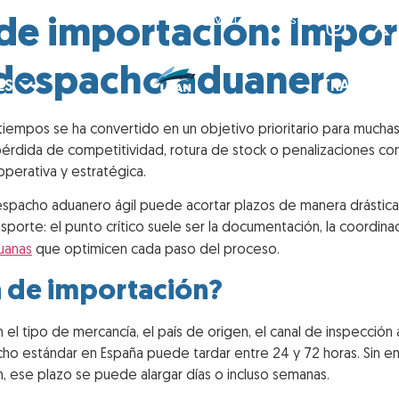
de importación: Impo
My Lean Logistics
 despacho aduanero
ES
TRANSITA
atiempos se ha convertido en un objetivo prioritario para muc
pérdida de competitividad, rotura de stock o penalizaciones con
perativa y estratégica.
espacho aduanero ágil puede acortar plazos de manera drástica
orte: el punto crítico suele ser la documentación, la coordinació
uanas
que optimicen cada paso del proceso.
a de importación?
 el tipo de mercancía, el país de origen, el canal de inspección
o estándar en España puede tardar entre 24 y 72 horas. Sin emb
n, ese plazo se puede alargar días o incluso semanas.