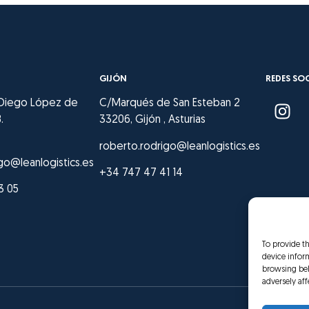
GIJÓN
REDES SO
 Diego López de
C/Marqués de San Esteban 2
.
33206, Gijón , Asturias
roberto.rodrigo@leanlogistics.es
go@leanlogistics.es
+34 747 47 41 14
3 05
To provide t
device infor
browsing beh
adversely aff