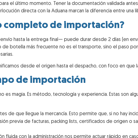
para el último momento. Tener la documentación validada antes d
erlocución directa con la Aduana marcan la diferencia entre una 
o completo de importación?
vío hasta la entrega final— puede durar desde 2 días (en envío
o de botella más frecuente no es el transporte, sino el paso po
arias.
anificamos desde el origen hasta el despacho, con foco en que la 
empo de importación
no es magia. Es método, tecnología y experiencia. Estas son al
s de que llegue la mercancía. Esto permite que, si no hay incid
sión previa de facturas, packing lists, certificados de origen o s
ón fluida con la administración nos permite actuar rápido en ca