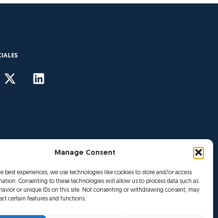
CIALES
Manage Consent
he best experiences, we use technologies like cookies to store and/or access
mation. Consenting to these technologies will allow us to process data such as
avior or unique IDs on this site. Not consenting or withdrawing consent, may
ect certain features and functions.