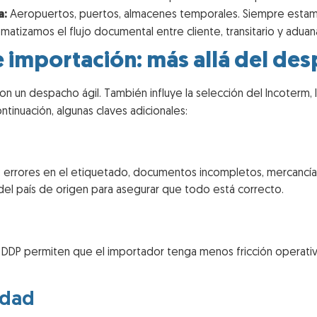
a:
Aeropuertos, puertos, almacenes temporales. Siempre estam
atizamos el flujo documental entre cliente, transitario y aduana
e importación: más allá del de
n un despacho ágil. También influye la selección del Incoterm, la
tinuación, algunas claves adicionales:
 errores en el etiquetado, documentos incompletos, mercancías
el país de origen para asegurar que todo está correcto.
DDP permiten que el importador tenga menos fricción operativ
idad