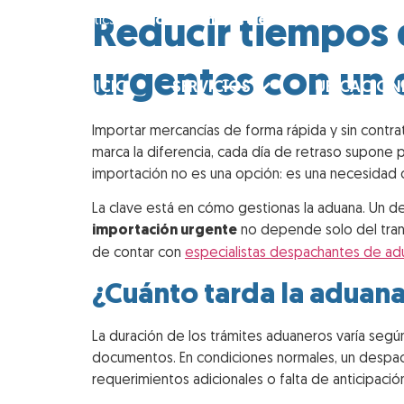
Reducir tiempos 
Lean Logistics ·
Soluciones integrales
urgentes con un
INICIO
SERVICIOS
UBICACION
Importar mercancías de forma rápida y sin contr
marca la diferencia, cada día de retraso supone 
importación no es una opción: es una necesidad o
La clave está en cómo gestionas la aduana. Un d
importación urgente
no depende solo del transp
de contar con
especialistas despachantes de ad
¿Cuánto tarda la aduan
La duración de los trámites aduaneros varía según
documentos. En condiciones normales, un despach
requerimientos adicionales o falta de anticipació