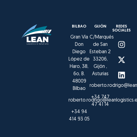
BILBAO
GIJÓN
REDES
SOCIALES
Gran Vía
C/Marqués
Don
de San
Diego
Esteban 2
López de
33206,
Haro, 38,
Gijón ,
6o, B.
Asturias
48009
roberto.rodrigo@leanl
Bilbao
+34 747
roberto.rodrigo@leanlogistics.
47 41 14
+34 94
414 93 05