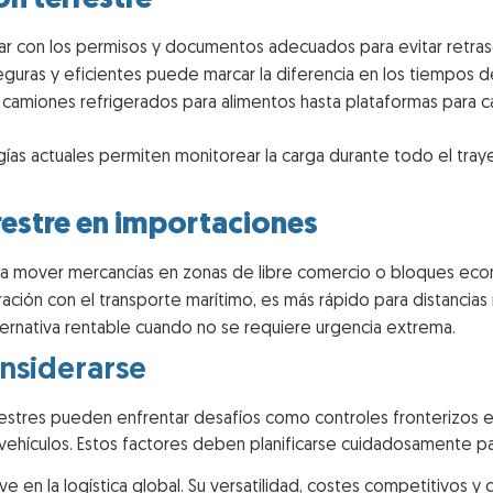
tar con los permisos y documentos adecuados para evitar retraso
eguras y eficientes puede marcar la diferencia en los tiempos de
amiones refrigerados para alimentos hasta plataformas para ca
ías actuales permiten monitorear la carga durante todo el traye
restre en importaciones
ra mover mercancías en zonas de libre comercio o bloques eco
ción con el transporte marítimo, es más rápido para distancia
ternativa rentable cuando no se requiere urgencia extrema.
nsiderarse
restres pueden enfrentar desafíos como controles fronterizos es
 vehículos. Estos factores deben planificarse cuidadosamente par
ave en la logística global. Su versatilidad, costes competitivos