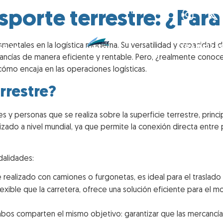
sporte terrestre: ¿Para
My Lean Logistics
damentales en la logística moderna. Su versatilidad y capacidad 
ES
TRANSITA
ancías de manera eficiente y rentable. Pero, ¿realmente conoc
cómo encaja en las operaciones logísticas.
rrestre?
 y personas que se realiza sobre la superficie terrestre, prin
tilizado a nivel mundial, ya que permite la conexión directa entr
dalidades:
 realizado con camiones o furgonetas, es ideal para el traslado 
ible que la carretera, ofrece una solución eficiente para el 
mbos comparten el mismo objetivo: garantizar que las mercancía