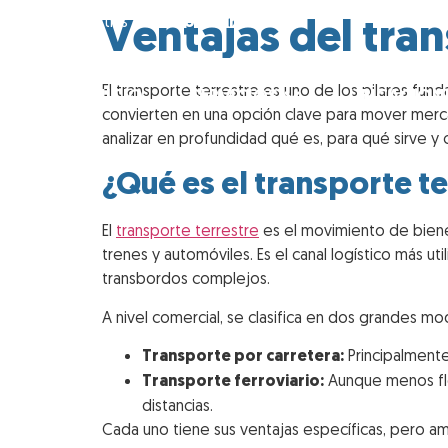
Ventajas del tran
Lean Logistics ·
Soluciones integrales
El transporte terrestre es uno de los pilares fun
INICIO
SERVICIOS
UBICACION
convierten en una opción clave para mover merc
analizar en profundidad qué es, para qué sirve y 
¿Qué es el transporte te
El
transporte terrestre
es el movimiento de bienes
trenes y automóviles. Es el canal logístico más u
transbordos complejos.
A nivel comercial, se clasifica en dos grandes mo
Transporte por carretera:
Principalmente
Transporte ferroviario:
Aunque menos flex
distancias.
Cada uno tiene sus ventajas específicas, pero a