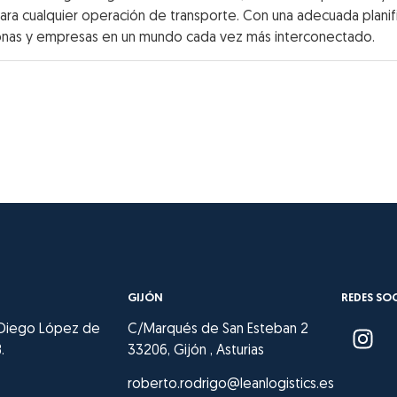
para cualquier operación de transporte. Con una adecuada plani
rsonas y empresas en un mundo cada vez más interconectado.
GIJÓN
REDES SO
 Diego López de
C/Marqués de San Esteban 2
.
33206, Gijón , Asturias
roberto.rodrigo@leanlogistics.es