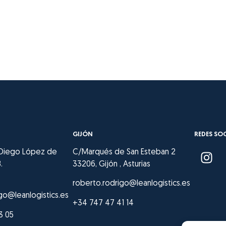
GIJÓN
REDES SO
 Diego López de
C/Marqués de San Esteban 2
.
33206, Gijón , Asturias
roberto.rodrigo@leanlogistics.es
go@leanlogistics.es
+34 747 47 41 14
3 05